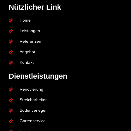
e
t
t
Nützlicher Link
b
t
u
o
e
b
o
r
e
Home
k
Leistungen
Referenzen
Angebot
Kontakt
Dienstleistungen
Renovierung
Streicharbeiten
Bodenverlegen
Gartenservice